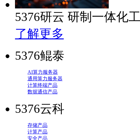
5376研云 研制一体
了解更多
5376鲲泰
AI算力服务器
通用算力服务器
计算终端产品
数据通信产品
5376云科
存储产品
计算产品
安全产品