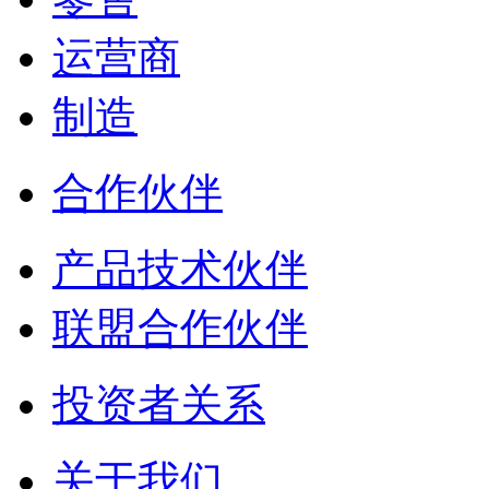
运营商
制造
合作伙伴
产品技术伙伴
联盟合作伙伴
投资者关系
关于我们