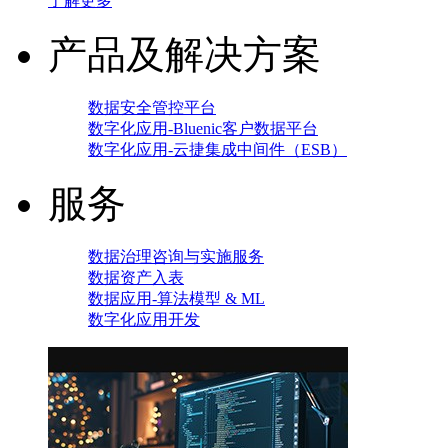
了解更多
产品及解决方案
数据安全管控平台
数字化应用-Bluenic客户数据平台
数字化应用-云捷集成中间件（ESB）
服务
数据治理咨询与实施服务
数据资产入表
数据应用-算法模型 & ML
数字化应用开发